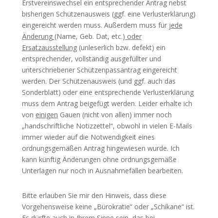
Erstvereinswechsel ein entsprechender Antrag nebst
bisherigen Schützenausweis (ggf. eine Verlusterklärung)
eingereicht werden muss. Außerdem muss für
jede
Änderung
(Name, Geb. Dat, etc.)
oder
Ersatzausstellung
(unleserlich bzw. defekt) ein
entsprechender, vollständig ausgefüllter und
unterschriebener Schützenpassantrag eingereicht
werden. Der Schützenausweis (und ggf. auch das
Sonderblatt) oder eine entsprechende Verlusterklärung
muss dem Antrag beigefügt werden. Leider erhalte ich
von
einigen
Gauen (nicht von allen) immer noch
„handschriftliche Notizzettel“, obwohl in vielen E-Mails
immer wieder auf die Notwendigkeit eines
ordnungsgemäßen Antrag hingewiesen wurde. Ich
kann künftig Änderungen ohne ordnungsgemäße
Unterlagen nur noch in Ausnahmefällen bearbeiten.
Bitte erlauben Sie mir den Hinweis, dass diese
Vorgehensweise keine „Bürokratie“ oder „Schikane“ ist.
Es dürfte auch in Ihrem Sinne sein, das bei