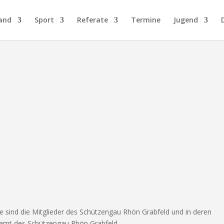
and
Sport
Referate
Termine
Jugend
 sind die Mitglieder des Schützengau Rhön Grabfeld und in deren
amt des Schützengau Rhön Grabfeld.