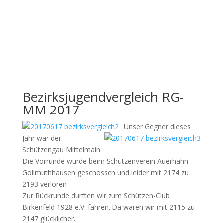
Dez. 8, 2019
0 Comments
Ergebnisse Beziksjugendvergleichsschießen 2019 in
Kleinlangheim Ergebnisse
MannschaftswertungHerunterladen Einzelwertung Gau
Rhön...
Read More
Bezirksjugendvergleich RG-
MM 2017
Unser Gegner dieses
Jahr war der
Schützengau Mittelmain.
Die Vorrunde wurde beim Schützenverein Auerhahn
Gollmuthhausen geschossen und leider mit
2174 zu
2193
verloren
Zur Rückrunde durften wir zum Schützen-Club
Birkenfeld 1928 e.V. fahren. Da waren wir mit
2115 zu
2147
glücklicher.