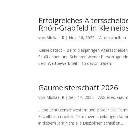
Erfolgreiches Alterssche
Rhön-Grabfeld in Kleineib
von
Michael R
|
Nov. 16, 2025
|
Altersscheiben
Kleineibstadt – Beim diesjährigen Altersscheibe
Schützinnen und Schützen wieder hervorragend
dem Wettbewerb teil – 15 davon traten...
Gaumeisterschaft 2026
von
Michael R
|
Sep. 14, 2025
|
Aktuelles
,
Gaume
Liebe Schützenschwestern und Brüder Die Termin
Einzelfällen noch zu Terminverschiebungen kom
in diesem Jahr nicht alle Disziplinen schießen....