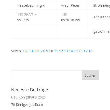
Hesselbach Ingrid
Krapf Peter
Strohmeng
Tel: 09771 –
Tel:
Tel: 09779
991275
09761/6495
g.strohm
Seiten:
1
2
3
4
5
6
7
8
9
10
11
12
13
14
15
16
17
18
Neueste Beiträge
Gau Königshaus 2026
70 Jähriges Jubiläum