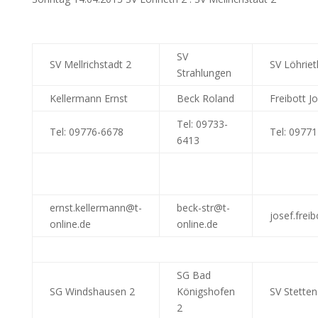
SV
SV Mellrichstadt 2
SV Löhriet
Strahlungen
Kellermann Ernst
Beck Roland
Freibott J
Tel: 09733-
Tel: 09776-6678
Tel: 09771
6413
ernst.kellermann@t-
beck-str@t-
josef.frei
online.de
online.de
SG Bad
SG Windshausen 2
Königshofen
SV Stetten
2