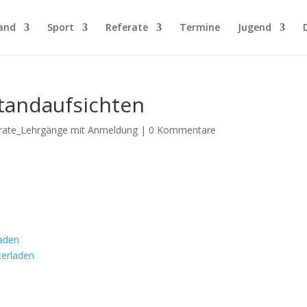
and
Sport
Referate
Termine
Jugend
tandaufsichten
rate_Lehrgänge mit Anmeldung
|
0 Kommentare
n
laden
terladen