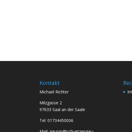
Kontakt
Rec
Michael Richter
I
Milzgasse 2
97633 Saal an der Saale
Tel: 01734450006
Mail: gausm@schuetzengau-