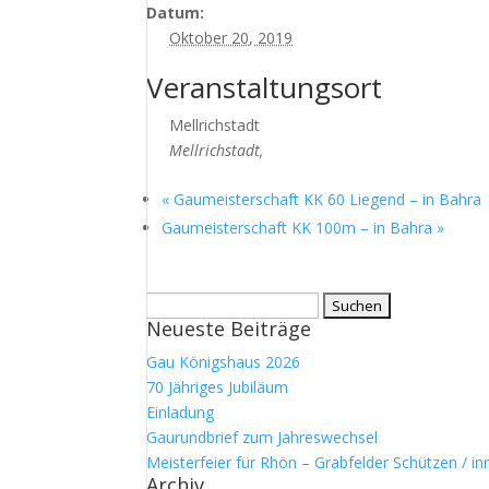
Datum:
Oktober 20, 2019
Veranstaltungsort
Mellrichstadt
Mellrichstadt
,
«
Gaumeisterschaft KK 60 Liegend – in Bahra
Gaumeisterschaft KK 100m – in Bahra
»
Suchen
Neueste Beiträge
nach:
Gau Königshaus 2026
70 Jähriges Jubiläum
Einladung
Gaurundbrief zum Jahreswechsel
Meisterfeier für Rhön – Grabfelder Schützen / in
Archiv