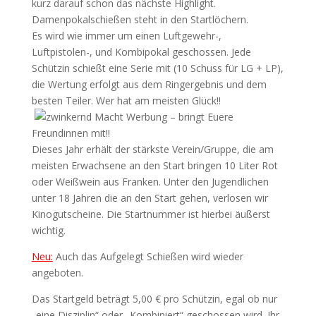
kurz darauf schon das nächste Highlight.
Damenpokalschießen steht in den Startlöchern.
Es wird wie immer um einen Luftgewehr-,
Luftpistolen-, und Kombipokal geschossen. Jede
Schützin schießt eine Serie mit (10 Schuss für LG + LP),
die Wertung erfolgt aus dem Ringergebnis und dem
besten Teiler. Wer hat am meisten Glück!!
Macht Werbung – bringt Euere
Freundinnen mit!!
Dieses Jahr erhält der stärkste Verein/Gruppe, die am
meisten Erwachsene an den Start bringen 10 Liter Rot
oder Weißwein aus Franken. Unter den Jugendlichen
unter 18 Jahren die an den Start gehen, verlosen wir
Kinogutscheine. Die Startnummer ist hierbei äußerst
wichtig.
Neu:
Auch das Aufgelegt Schießen wird wieder
angeboten.
Das Startgeld beträgt 5,00 € pro Schützin, egal ob nur
„eine Disziplin“ oder „Kombiniert“ geschossen wird. Ihr