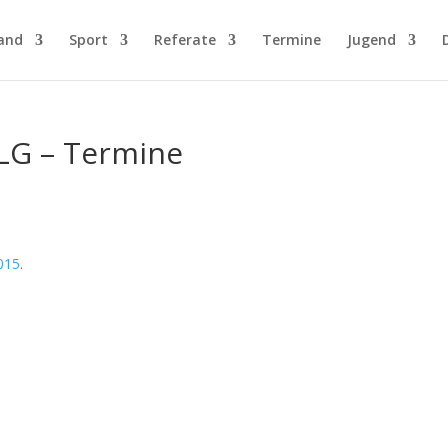
and
Sport
Referate
Termine
Jugend
 LG – Termine
015
.