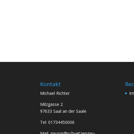
Kontakt
Rec
Michael Richter
I
Milzgasse 2
97633 Saal an der Saale
Tel: 01734450006
Mail: gausm@schuetzengau-